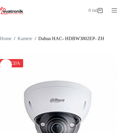
Skip
to
0
rsd
Shopping
content
cart
Home
/
Kamere
/
Dahua HAC- HDBW3802EP- ZH
AKCIJA