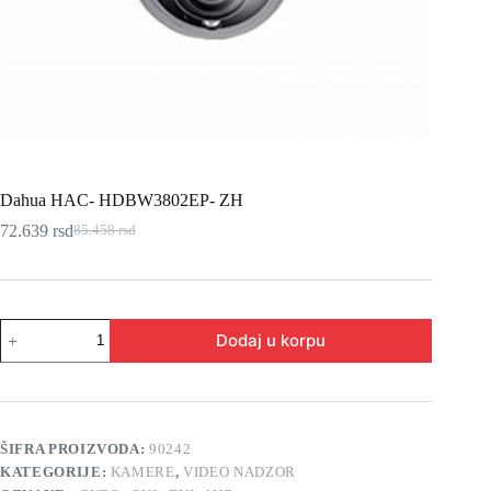
Dahua HAC- HDBW3802EP- ZH
72.639
rsd
85.458
rsd
Originalna
Trenutna
cena
cena
je
je:
bila:
72.639 rsd.
85.458 rsd.
Dahua
Dodaj u korpu
HAC-
HDBW3802EP-
ZH
količina
ŠIFRA PROIZVODA:
90242
KATEGORIJE:
KAMERE
,
VIDEO NADZOR