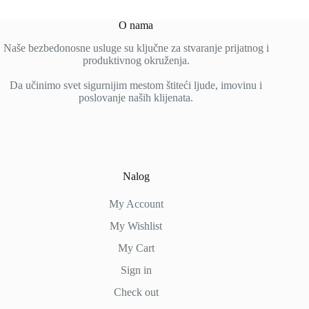
O nama
Naše bezbedonosne usluge su ključne za stvaranje prijatnog i
produktivnog okruženja.
Da učinimo svet sigurnijim mestom štiteći ljude, imovinu i
poslovanje naših klijenata.
Nalog
My Account
My Wishlist
My Cart
Sign in
Check out