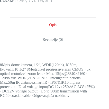
OZNAKE:
CVBS
,
CVI
,
TVI
,
AHD
Opis
Recenzije (0)
8Mpix dome kamera, 1/2“, WDR(120db), IC50m,
IP67&IK10 1/2” 8Megapixel progressive scan CMOS · 3x
optical motorized zoom lens · Max. 15fps@3840×2160 ·
120db true WDR,2D&3D NR · Intelligent functions ·
Max.50m IR distance,smart IR · IP67&IK10 ingress
protection · Dual voltage input(DC 12v±25%/AC 24V±25%)
· DC12V voltage output · Up to 500m transmission with
RG59 coaxial cable. Odgovarajuća nazidn…