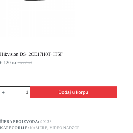
Hikvision DS- 2CE17H0T- IT5F
6.120
rsd
7.200
rsd
Originalna
Trenutna
cena
cena
je
je:
bila:
6.120 rsd.
7.200 rsd.
Hikvision
Dodaj u korpu
DS-
2CE17H0T-
IT5F
količina
ŠIFRA PROIZVODA:
99138
KATEGORIJE:
KAMERE
,
VIDEO NADZOR