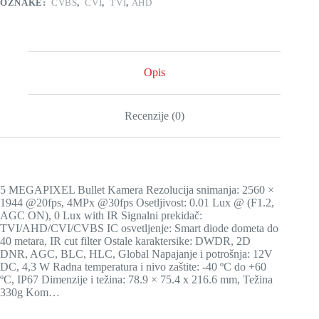
OZNAKE:
CVBS
,
CVI
,
TVI
,
AHD
Opis
Recenzije (0)
5 MEGAPIXEL Bullet Kamera Rezolucija snimanja: 2560 ×
1944 @20fps, 4MPx @30fps Osetljivost: 0.01 Lux @ (F1.2,
AGC ON), 0 Lux with IR Signalni prekidač:
TVI/AHD/CVI/CVBS IC osvetljenje: Smart diode dometa do
40 metara, IR cut filter Ostale karaktersike: DWDR, 2D
DNR, AGC, BLC, HLC, Global Napajanje i potrošnja: 12V
DC, 4,3 W Radna temperatura i nivo zaštite: -40 ºC do +60
ºC, IP67 Dimenzije i težina: 78.9 × 75.4 x 216.6 mm, Težina
330g Kom…