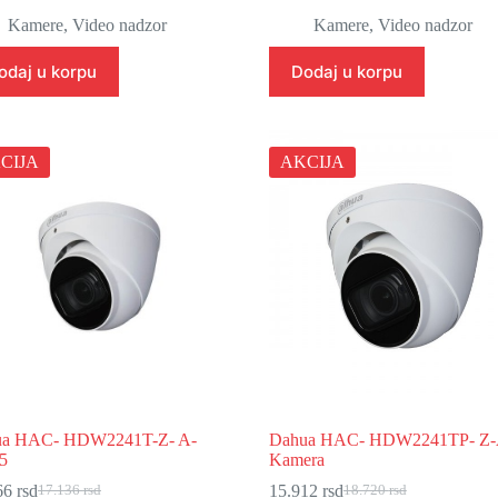
Originalna
Trenutna
Originalna
Trenutna
cena
cena
cena
cena
Kamere
,
Video nadzor
Kamere
,
Video nadzor
je
je:
je
je:
bila:
6.597 rsd.
bila:
9.914 rsd.
odaj u korpu
Dodaj u korpu
7.762 rsd.
11.664 rsd.
CIJA
AKCIJA
ua HAC- HDW2241T-Z- A-
Dahua HAC- HDW2241TP- Z
5
Kamera
66
rsd
15.912
rsd
17.136
rsd
18.720
rsd