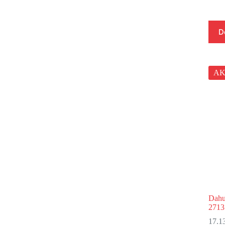
D
AK
Dah
2713
17.1