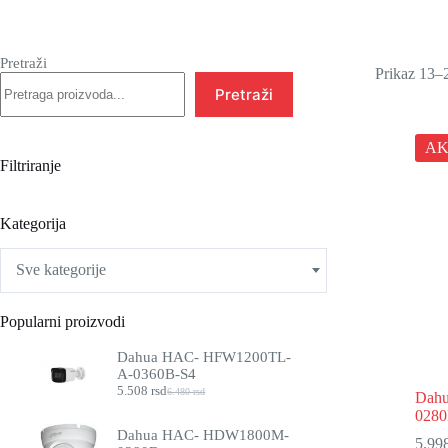
Pretraži
Prikaz 13–2
Pretraži
AK
Filtriranje
Kategorija
Sve kategorije
Popularni proizvodi
Dahua HAC- HFW1200TL-
A-0360B-S4
5.508
rsd
6.480
rsd
Dah
Originalna
Trenutna
cena
cena
028
je
je:
Dahua HAC- HDW1800M-
5.99
bila:
5.508 rsd.