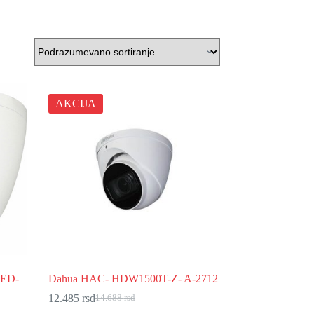
AKCIJA
LED-
Dahua HAC- HDW1500T-Z- A-2712
12.485
rsd
14.688
rsd
Originalna
Trenutna