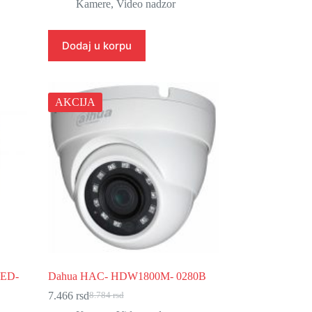
cena
cena
Kamere
,
Video nadzor
je
je:
bila:
12.485 rsd.
14.688 rsd.
Dodaj u korpu
AKCIJA
LED-
Dahua HAC- HDW1800M- 0280B
7.466
rsd
8.784
rsd
Originalna
Trenutna