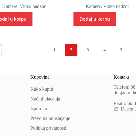
cena
cena
cena
cena
Kamere
,
Video nadzor
Kamere
,
Video nadzor
je
je:
je
je:
bila:
17.136 rsd.
bila:
9.792 rsd.
odaj u korpu
Dodaj u korpu
20.160 rsd.
11.520 rsd.
1
2
3
4
5
Kupovina
Kontakt
Telefon: 3
Kako kupiti
dragan.mil
Načini
plaćanja
Evatronik d
Isporuka
22. Decemb
Pravo na odustajanje
Politika privatnosti