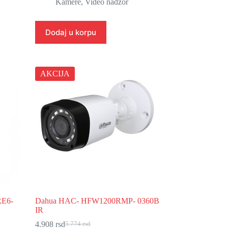
cena
cena
Kamere
,
Video nadzor
je
je:
bila:
15.916 rsd.
18.725 rsd.
Dodaj u korpu
AKCIJA
RE6-
Dahua HAC- HFW1200RMP- 0360B
IR
4.908
rsd
5.774
rsd
Originalna
Trenutna