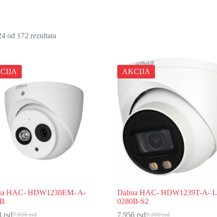
4 od 172 rezultata
CIJA
AKCIJA
ua HAC- HDW1230EM- A-
Dahua HAC- HDW1239T-A- 
0B
0280B-S2
8
rsd
7.956
rsd
7.056
rsd
9.360
rsd