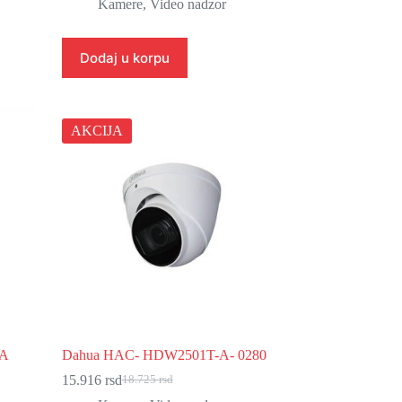
cena
cena
Kamere
,
Video nadzor
je
je:
bila:
7.466 rsd.
8.784 rsd.
Dodaj u korpu
AKCIJA
-A
Dahua HAC- HDW2501T-A- 0280
15.916
rsd
18.725
rsd
Originalna
Trenutna