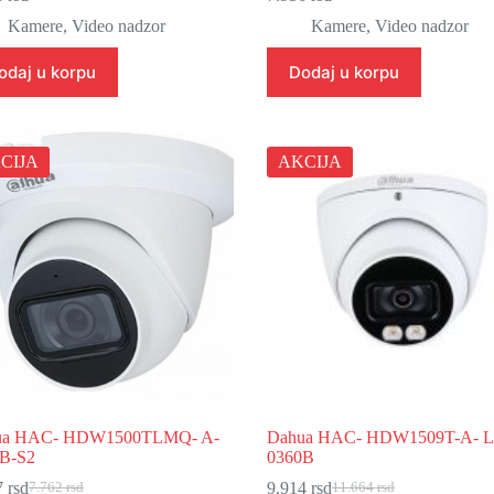
Originalna
Trenutna
Originalna
Trenutna
cena
cena
cena
cena
Kamere
,
Video nadzor
Kamere
,
Video nadzor
je
je:
je
je:
bila:
5.998 rsd.
bila:
7.956 rsd.
odaj u korpu
Dodaj u korpu
7.056 rsd.
9.360 rsd.
CIJA
AKCIJA
ua HAC- HDW1500TLMQ- A-
Dahua HAC- HDW1509T-A- 
B-S2
0360B
7
rsd
9.914
rsd
7.762
rsd
11.664
rsd