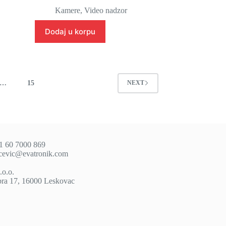
cena
cena
Kamere
,
Video nadzor
je
je:
bila:
4.908 rsd.
Dodaj u korpu
5.774 rsd.
…
15
NEXT
81 60 7000 869
icevic@evatronik.com
.o.o.
ra 17, 16000 Leskovac