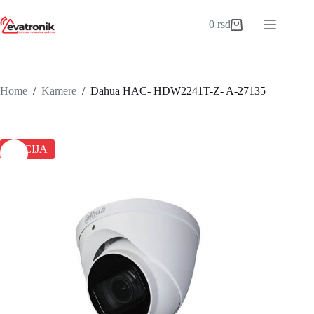
Skip
to
0
rsd
Shopping
content
cart
Home
/
Kamere
/
Dahua HAC- HDW2241T-Z- A-27135
AKCIJA