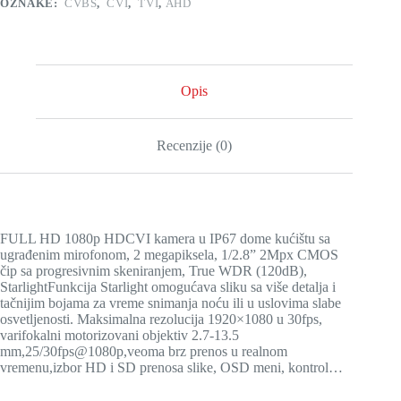
OZNAKE:
CVBS
,
CVI
,
TVI
,
AHD
Opis
Recenzije (0)
FULL HD 1080p HDCVI kamera u IP67 dome kućištu sa
ugrađenim mirofonom, 2 megapiksela, 1/2.8” 2Mpx CMOS
čip sa progresivnim skeniranjem, True WDR (120dB),
StarlightFunkcija Starlight omogućava sliku sa više detalja i
tačnijim bojama za vreme snimanja noću ili u uslovima slabe
osvetljenosti. Maksimalna rezolucija 1920×1080 u 30fps,
varifokalni motorizovani objektiv 2.7-13.5
mm,25/30fps@1080p,veoma brz prenos u realnom
vremenu,izbor HD i SD prenosa slike, OSD meni, kontrol…