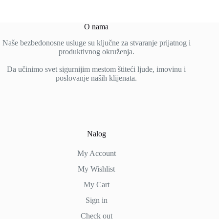
O nama
Naše bezbedonosne usluge su ključne za stvaranje prijatnog i
produktivnog okruženja.
Da učinimo svet sigurnijim mestom štiteći ljude, imovinu i
poslovanje naših klijenata.
Nalog
My Account
My Wishlist
My Cart
Sign in
Check out