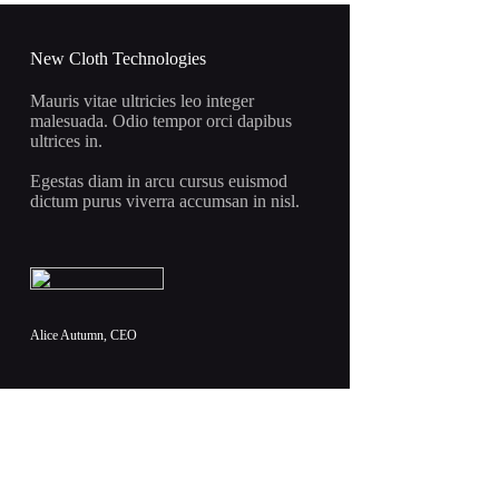
bila:
7.466 rsd.
8.784 rsd.
New Cloth Technologies
Mauris vitae ultricies leo integer
malesuada. Odio tempor orci dapibus
ultrices in.
Egestas diam in arcu cursus euismod
dictum purus viverra accumsan in nisl.
Alice Autumn, CEO