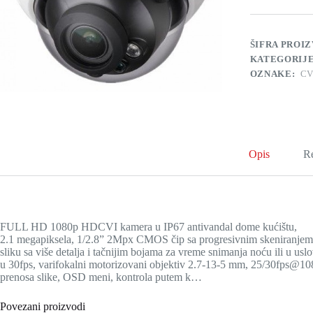
27135
količina
ŠIFRA PROI
KATEGORIJ
OZNAKE:
CV
Opis
Re
FULL HD 1080p HDCVI kamera u IP67 antivandal dome kućištu,
2.1 megapiksela, 1/2.8” 2Mpx CMOS čip sa progresivnim skeniranjem
sliku sa više detalja i tačnijim bojama za vreme snimanja noću ili u u
u 30fps, varifokalni motorizovani objektiv 2.7-13-5 mm, 25/30fps@1
prenosa slike, OSD meni, kontrola putem k…
Povezani proizvodi