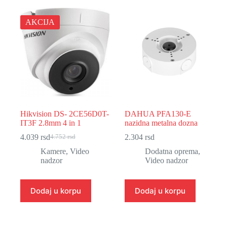
AKCIJA
Hikvision DS- 2CE56D0T-
DAHUA PFA130-E
IT3F 2.8mm 4 in 1
nazidna metalna dozna
4.039
rsd
2.304
rsd
4.752
rsd
Originalna
Trenutna
cena
cena
Kamere
,
Video
Dodatna oprema
,
je
je:
nadzor
Video nadzor
bila:
4.039 rsd.
4.752 rsd.
Dodaj u korpu
Dodaj u korpu