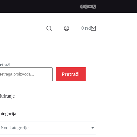
0
rsd
Shopping
cart
etraži
Pretraži
ltriranje
ategorija
Sve kategorije