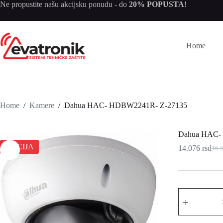
Skip
Ne propustite našu
akcijsku ponudu
- do
20% POPUSTA
!
to
content
Home
Home
/
Kamere
/
Dahua HAC- HDBW2241R- Z-27135
Dahua HAC-
AKCIJA
14.076
rsd
16.
Orig
Tren
cena
cena
je
je:
bila:
14.0
16.5
Dahua
HAC-
HDBW2241R
Z-