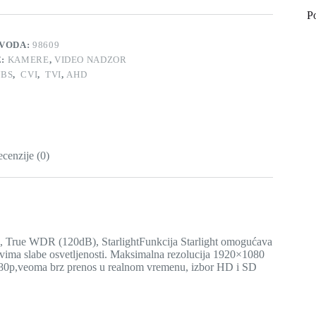
P
ZVODA:
98609
E:
KAMERE
,
VIDEO NADZOR
BS
,
CVI
,
TVI
,
AHD
cenzije (0)
, True WDR (120dB), StarlightFunkcija Starlight omogućava
slovima slabe osvetljenosti. Maksimalna rezolucija 1920×1080
080p,veoma brz prenos u realnom vremenu, izbor HD i SD