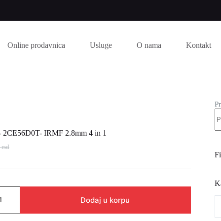
Online prodavnica
Usluge
O nama
Kontakt
Pr
- 2CE56D0T- IRMF 2.8mm 4 in 1
4
rsd
nalna
tna
Fi
 rsd.
K
 rsd.
Dodaj u korpu