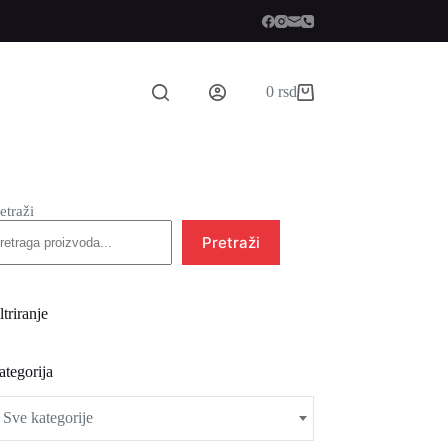
0
rsd
Shopping
cart
etraži
Pretraži
ltriranje
ategorija
Sve kategorije