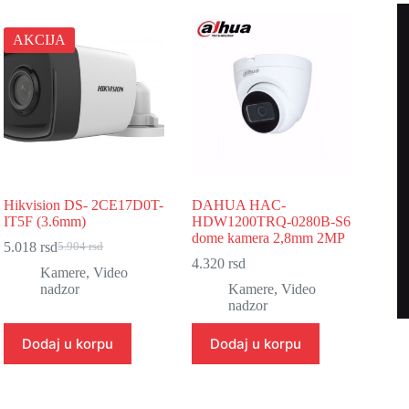
AKCIJA
Hikvision DS- 2CE17D0T-
DAHUA HAC-
IT5F (3.6mm)
HDW1200TRQ-0280B-S6
dome kamera 2,8mm 2MP
5.018
rsd
5.904
rsd
Originalna
Trenutna
4.320
rsd
cena
cena
Kamere
,
Video
je
je:
nadzor
Kamere
,
Video
bila:
5.018 rsd.
nadzor
5.904 rsd.
Dodaj u korpu
Dodaj u korpu