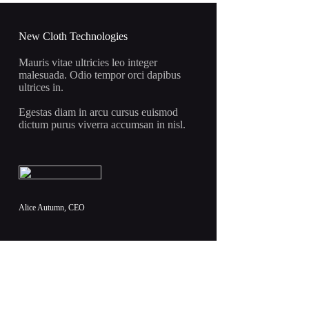
bila:
7.466 rsd.
8.784 rsd.
New Cloth Technologies
Mauris vitae ultricies leo integer
malesuada. Odio tempor orci dapibus
ultrices in.
Egestas diam in arcu cursus euismod
dictum purus viverra accumsan in nisl.
Alice Autumn, CEO