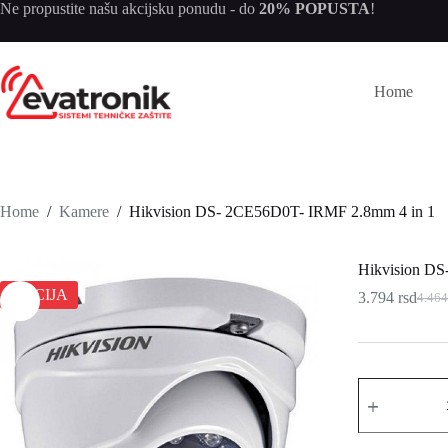
Skip
Ne propustite našu
akcijsku ponudu
- do
20% POPUSTA
!
to
content
Home
Home
/
Kamere
/
Hikvision DS- 2CE56D0T- IRMF 2.8mm 4 in 1
Hikvision DS
AKCIJA
3.794
rsd
4.46
Origi
Trenu
cena
cena
je
je:
bila:
3.794
4.464
Hikvision
DS-
2CE56D0T-
IRMF