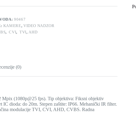
P
ZVODA:
90467
E:
KAMERE
,
VIDEO NADZOR
BS
,
CVI
,
TVI
,
AHD
cenzije (0)
 Mpix (1080p@25 fps). Tip objektiva: Fiksni objektiv
IC dioda: do 20m. Stepen zaštite: IP66. Mehanički IR filter.
r načina modulacije TVI, CVI, AHD, CVBS. Radna