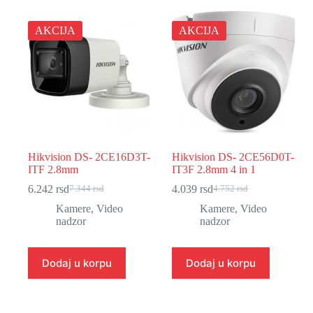
AKCIJA
AKCIJA
Hikvision DS- 2CE16D3T-
Hikvision DS- 2CE56D0T-
ITF 2.8mm
IT3F 2.8mm 4 in 1
6.242
rsd
4.039
rsd
7.344
rsd
4.752
rsd
Originalna
Trenutna
Originalna
Trenutna
cena
cena
cena
cena
Kamere
,
Video
Kamere
,
Video
je
je:
je
je:
nadzor
nadzor
bila:
6.242 rsd.
bila:
4.039 rsd.
7.344 rsd.
4.752 rsd.
Dodaj u korpu
Dodaj u korpu