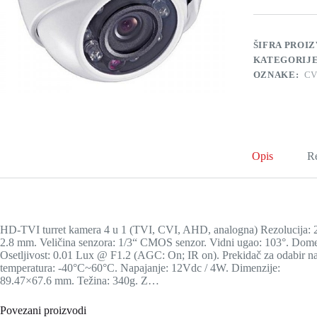
2.8mm
4
in
1
ŠIFRA PROI
količina
KATEGORIJ
OZNAKE:
CV
Opis
Re
HD-TVI turret kamera 4 u 1 (TVI, CVI, AHD, analogna) Rezolucija: 2
2.8 mm. Veličina senzora: 1/3“ CMOS senzor. Vidni ugao: 103°. Domet 
Osetljivost: 0.01 Lux @ F1.2 (AGC: On; IR on). Prekidač za odabi
temperatura: -40°C~60°C. Napajanje: 12Vdc / 4W. Dimenzije:
89.47×67.6 mm. Težina: 340g. Z…
Povezani proizvodi