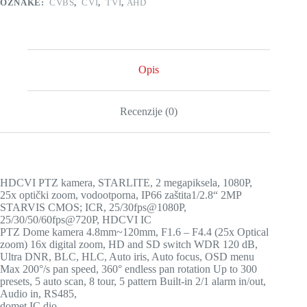
OZNAKE:
CVBS
,
CVI
,
TVI
,
AHD
Opis
Recenzije (0)
HDCVI PTZ kamera, STARLITE, 2 megapiksela, 1080P,
25x optički zoom, vodootporna, IP66 zaštita1/2.8“ 2MP
STARVIS CMOS; ICR, 25/30fps@1080P,
25/30/50/60fps@720P, HDCVI IC
PTZ Dome kamera 4.8mm~120mm, F1.6 – F4.4 (25x Optical
zoom) 16x digital zoom, HD and SD switch WDR 120 dB,
Ultra DNR, BLC, HLC, Auto iris, Auto focus, OSD menu
Max 200°/s pan speed, 360° endless pan rotation Up to 300
presets, 5 auto scan, 8 tour, 5 pattern Built-in 2/1 alarm in/out,
Audio in, RS485,
domet IC dio…