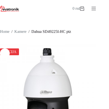
Skip
to
0
rsd
Shopping
content
cart
Home
/
Kamere
/
Dahua SD49225I-HC ptz
AKCIJA