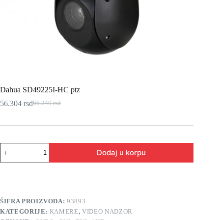
Dahua SD49225I-HC ptz
56.304
rsd
66.240
rsd
Originalna
Trenutna
cena
cena
je
je:
bila:
56.304 rsd.
66.240 rsd.
Dahua
Dodaj u korpu
SD49225I-
HC
ptz
količina
ŠIFRA PROIZVODA:
93893
KATEGORIJE:
KAMERE
,
VIDEO NADZOR