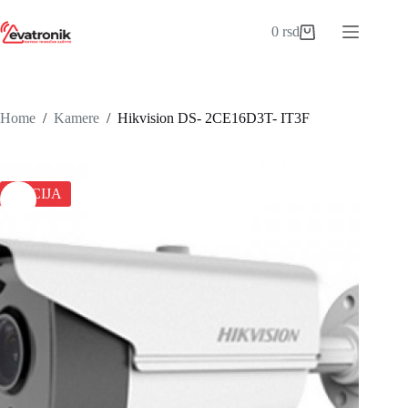
Skip
to
0
rsd
Shopping
content
cart
Home
/
Kamere
/
Hikvision DS- 2CE16D3T- IT3F
AKCIJA