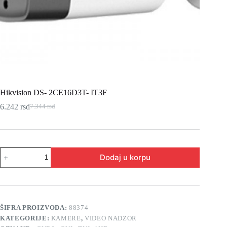
Hikvision DS- 2CE16D3T- IT3F
6.242
rsd
7.344
rsd
Originalna
Trenutna
cena
cena
je
je:
bila:
6.242 rsd.
7.344 rsd.
Hikvision
Dodaj u korpu
DS-
2CE16D3T-
IT3F
količina
ŠIFRA PROIZVODA:
88374
KATEGORIJE:
KAMERE
,
VIDEO NADZOR