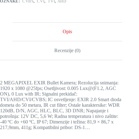
OZNAKE:
CVBS
,
CVI
,
TVI
,
AHD
Opis
Recenzije (0)
2 MEGAPIXEL EXIR Bullet Kamera; Rezolucija snimanja:
1920 x 1080 @25fps; Osetljivost: 0.005 Lux@(F1.2, AGC
ON), 0 Lux with IR; Signalni prekidač:
TVI/AHD/CVI/CVBS; IC osvetljenje: EXIR 2.0 Smart dioda
dometa do 50 metara, IR cut filter; Ostale karaktersike: WDR
120dB, D/N, AGC, HLC, BLC, 3D DNR; Napajanje i
potrošnja: 12V DC, 5,6 W; Radna temperatura i nivo zaštite:
-40 ºC do +60 ºC, IP 67; Dimenzije i težina: 81,9 × 86,7 x
217,9mm, 411g; Kompatibilni pribor: DS-1…